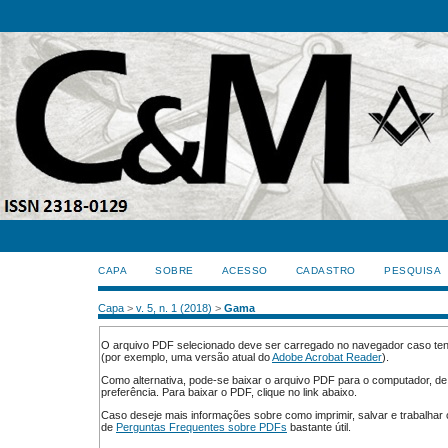
CAPA
SOBRE
ACESSO
CADASTRO
PESQUISA
Capa
>
v. 5, n. 1 (2018)
>
Gama
O arquivo PDF selecionado deve ser carregado no navegador caso tenh
(por exemplo, uma versão atual do
Adobe Acrobat Reader
).
Como alternativa, pode-se baixar o arquivo PDF para o computador, de
preferência. Para baixar o PDF, clique no link abaixo.
Caso deseje mais informações sobre como imprimir, salvar e trabalha
de
Perguntas Frequentes sobre PDFs
bastante útil.