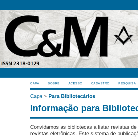
CAPA
SOBRE
ACESSO
CADASTRO
PESQUISA
Capa
>
Para Bibliotecários
Informação para Bibliote
Convidamos as bibliotecas a listar revistas d
revistas eletrônicas. Este sistema de publica