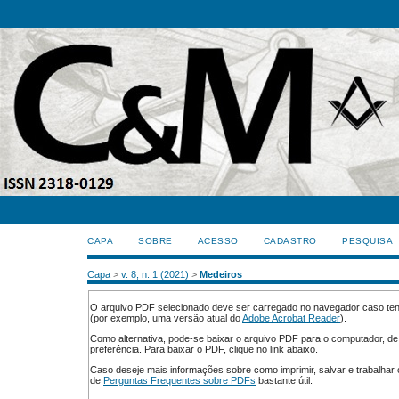
CAPA
SOBRE
ACESSO
CADASTRO
PESQUISA
Capa
>
v. 8, n. 1 (2021)
>
Medeiros
O arquivo PDF selecionado deve ser carregado no navegador caso tenh
(por exemplo, uma versão atual do
Adobe Acrobat Reader
).
Como alternativa, pode-se baixar o arquivo PDF para o computador, de
preferência. Para baixar o PDF, clique no link abaixo.
Caso deseje mais informações sobre como imprimir, salvar e trabalha
de
Perguntas Frequentes sobre PDFs
bastante útil.